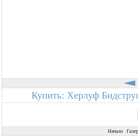
Купить: Херлуф Бидструп
Начало
Гале